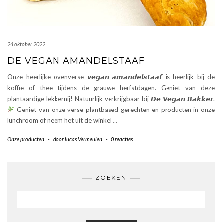
24 oktober 2022
DE VEGAN AMANDELSTAAF
Onze heerlijke ovenverse 𝙫𝙚𝙜𝙖𝙣 𝙖𝙢𝙖𝙣𝙙𝙚𝙡𝙨𝙩𝙖𝙖𝙛 is heerlijk bij de
koffie of thee tijdens de grauwe herfstdagen. Geniet van deze
plantaardige lekkernij! Natuurlijk verkrijgbaar bij 𝘿𝙚 𝙑𝙚𝙜𝙖𝙣 𝘽𝙖𝙠𝙠𝙚𝙧.
Geniet van onze verse plantbased gerechten en producten in onze
lunchroom of neem het uit de winkel
…
Onze producten
-
door
lucas Vermeulen
-
0 reacties
ZOEKEN