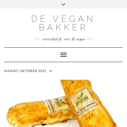
FACEBOOK
INSTAGRAM
TWITTER
LINKEDIN
Doorgaan
Toggle
naar
header
inhoud
DE VEGAN
BAKKER
verrukkelijk, vers & vegan
Toggle navigatie
MAAND:
OKTOBER 2022