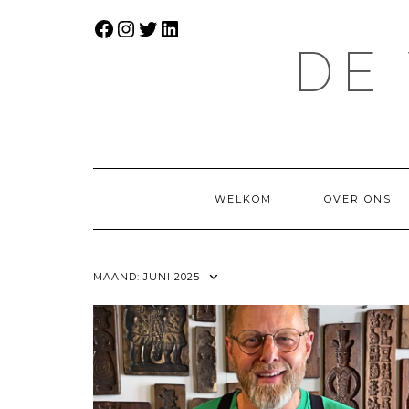
Doorgaan
FACEBOOK
INSTAGRAM
TWITTER
LINKEDIN
naar
inhoud
DE
WELKOM
OVER ONS
MAAND:
JUNI 2025