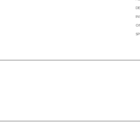
D
IN
O
SP