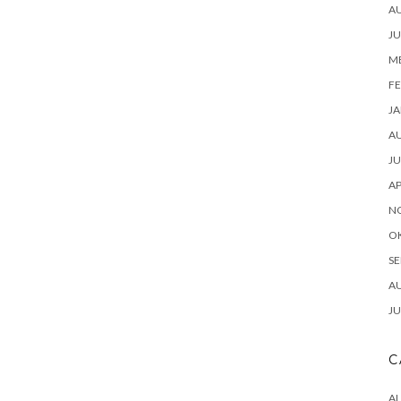
A
JU
ME
FE
JA
A
JU
AP
N
O
SE
A
JU
C
A