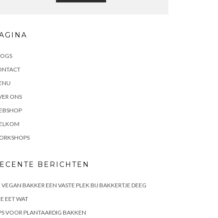
AGINA
LOGS
ONTACT
ENU
VER ONS
EBSHOP
ELKOM
ORKSHOPS
ECENTE BERICHTEN
 VEGAN BAKKER EEN VASTE PLEK BIJ BAKKERTJE DEEG
E EET WAT
PS VOOR PLANTAARDIG BAKKEN