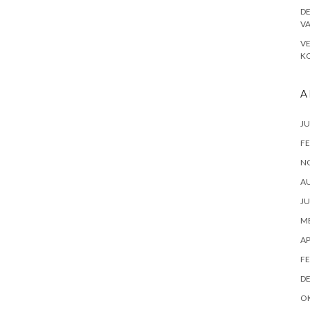
DE
V
VE
KO
A
JU
FE
N
A
JU
ME
AP
FE
D
O