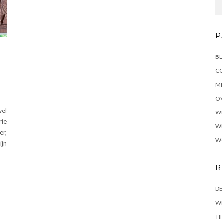
P
B
C
M
O
wel
W
rie
W
er,
W
ijn
R
DE
WI
TI