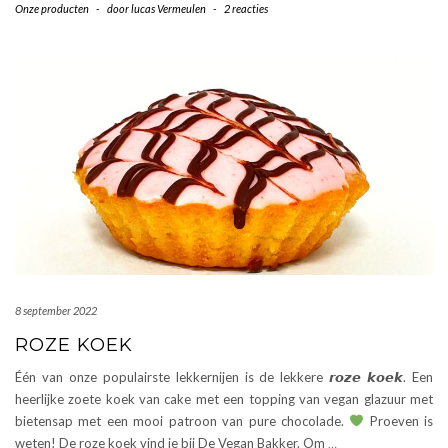
Onze producten
-
door
lucas Vermeulen
-
2 reacties
8 september 2022
ROZE KOEK
Één van onze populairste lekkernijen is de lekkere 𝙧𝙤𝙯𝙚 𝙠𝙤𝙚𝙠. Een
heerlijke zoete koek van cake met een topping van vegan glazuur met
bietensap met een mooi patroon van pure chocolade.
Proeven is
weten! De roze koek vind je bij De Vegan Bakker. Om
…