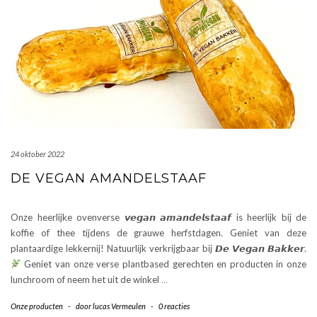
24 oktober 2022
DE VEGAN AMANDELSTAAF
Onze heerlijke ovenverse 𝙫𝙚𝙜𝙖𝙣 𝙖𝙢𝙖𝙣𝙙𝙚𝙡𝙨𝙩𝙖𝙖𝙛 is heerlijk bij de
koffie of thee tijdens de grauwe herfstdagen. Geniet van deze
plantaardige lekkernij! Natuurlijk verkrijgbaar bij 𝘿𝙚 𝙑𝙚𝙜𝙖𝙣 𝘽𝙖𝙠𝙠𝙚𝙧.
Geniet van onze verse plantbased gerechten en producten in onze
lunchroom of neem het uit de winkel
…
Onze producten
-
door
lucas Vermeulen
-
0 reacties