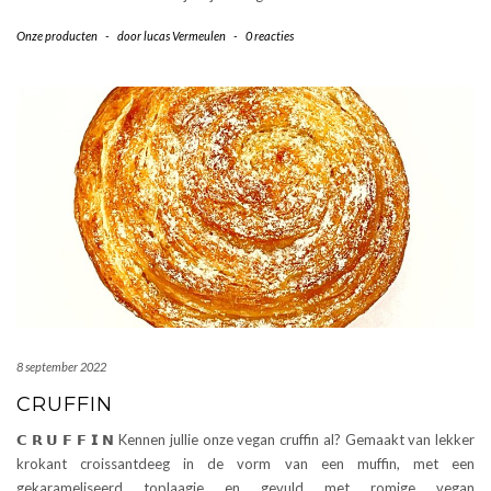
Onze producten
-
door
lucas Vermeulen
-
0 reacties
8 september 2022
CRUFFIN
𝗖 𝗥 𝗨 𝗙 𝗙 𝗜 𝗡 Kennen jullie onze vegan cruffin al? Gemaakt van lekker
krokant croissantdeeg in de vorm van een muffin, met een
gekarameliseerd toplaagje en gevuld met romige vegan