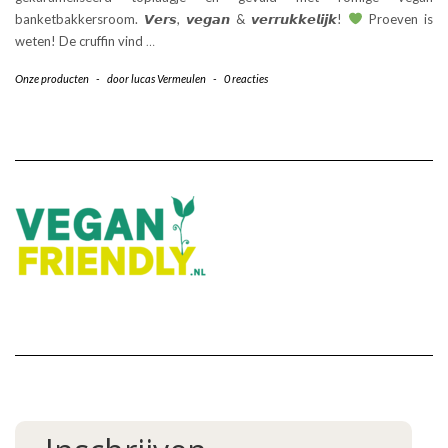
banketbakkersroom. 𝙑𝙚𝙧𝙨, 𝙫𝙚𝙜𝙖𝙣 & 𝙫𝙚𝙧𝙧𝙪𝙠𝙠𝙚𝙡𝙞𝙟𝙠!
Proeven is
weten! De cruffin vind
…
Onze producten
-
door
lucas Vermeulen
-
0 reacties