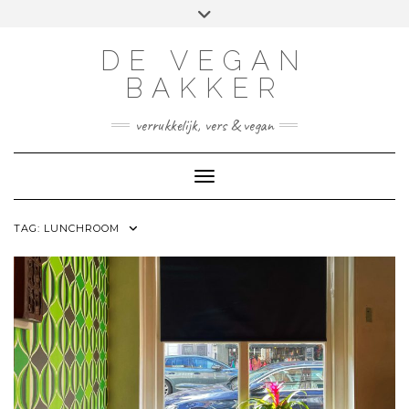
FACEBOOK
INSTAGRAM
TWITTER
LINKEDIN
Doorgaan
Toggle
naar
header
inhoud
DE VEGAN
BAKKER
verrukkelijk, vers & vegan
Toggle navigatie
TAG:
LUNCHROOM